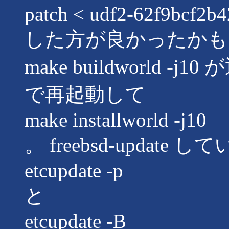
patch < udf2-62f9bcf2b4
した方が良かったかも
make buildworld -j1
で再起動して
make installworld -j10
。 freebsd-update 
etcupdate -p
と
etcupdate -B