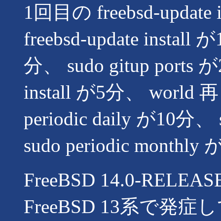
1回目の freebsd-updat
freebsd-update in
分、 sudo gitup ports
install が5分、 wor
periodic daily が10分、
sudo periodic monthl
FreeBSD 14.0-REL
FreeBSD 13系で発症し