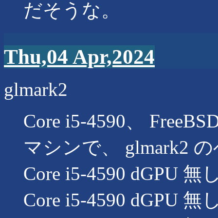
だそうな。
Thu,04 Apr,2024
glmark2
Core i5-4590、 FreeBS
マシンで、 glmark
Core i5-4590 dGPU 無
Core i5-4590 dGPU 無