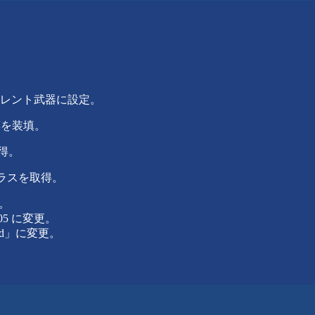
目武器をカレント武器に設定。
薬を装填。
取得。
クラスを取得。
更。
005 に変更。
mand」に変更。