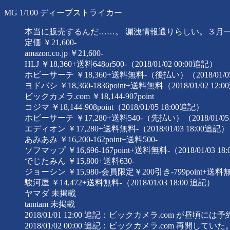
MG 1/100 ディープストライカー
本当に販売するんだ……。 漏洩情報通りらしい。３月
定価 ￥21,600-
amazon.co.jp ￥21,600-
HLJ ￥18,360+送料648or500-（2018/01/02 00:00追記）
ホビーサーチ ￥18,360+送料無料-（後払い）（2018/01/05
ヨドバシ ￥18,360-1836point+送料無料（2018/01/02 12:
ビックカメラ.com ￥18,144-907point
コジマ ￥18,144-908point（2018/01/05 18:00追記）
ホビーサーチ ￥17,280+送料540-（先払い）（2018/01/05
エディオン ￥17,280+送料無料-（2018/01/03 18:00追記）
あみあみ ￥16,200-162point+送料500-
ソフマップ ￥16,696-167point+送料無料-（2018/01/03 18
でじたみん ￥15,800+送料630-
ジョーシン ￥15,980-会員限定￥200引き-799point+送料無料-
駿河屋 ￥14,472+送料無料-（2018/01/03 18:00 追記）
ヤマダ 未掲載
tamtam 未掲載
2018/01/01 12:00 追記：ビックカメラ.com が
2018/01/02 00:00 追記：ビックカメラ.com 再開していた