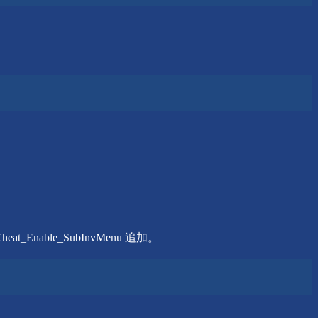
le_SubInvMenu 追加。