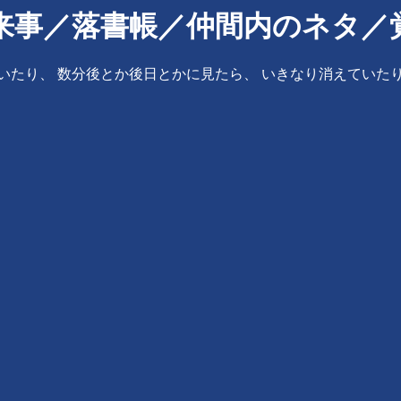
／落書帳／仲間内のネタ／覚え書
いたり、 数分後とか後日とかに見たら、 いきなり消えていた