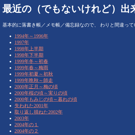
最近の（でもないけれど）出来事
基本的に落書き帳／メモ帳／備忘録なので、 わりと間違って
1994年～1996年
1997年
1998年上半期
1998年下半期
1999年冬～初春
1999年春～梅雨
1999年初夏～初秋
1999年晩秋～師走
2000年正月～梅の頃
2000年桜の頃～実りの頃
2000年もみじの頃～暮れの頃
失われた2001年
取り返し損ねた2002年
2003年
2004年の１
2004年の２