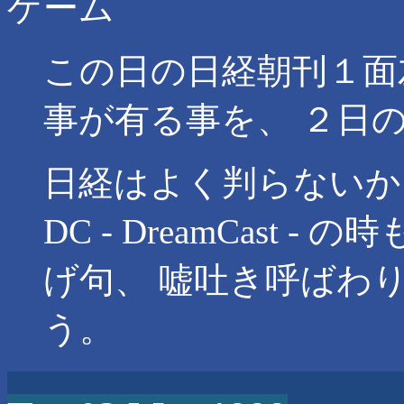
ゲーム
この日の日経朝刊１面左に PS2
事が有る事を、 ２日
日経はよく判らないか
DC - DreamCast
げ句、 嘘吐き呼ばわ
う。