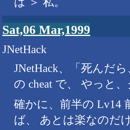
は ＞ 私。
Sat,06 Mar,1999
JNetHack
JNetHack、「死
の cheat で、 やっ
確かに、前半の Lv1
ば、 あとは楽なのだ