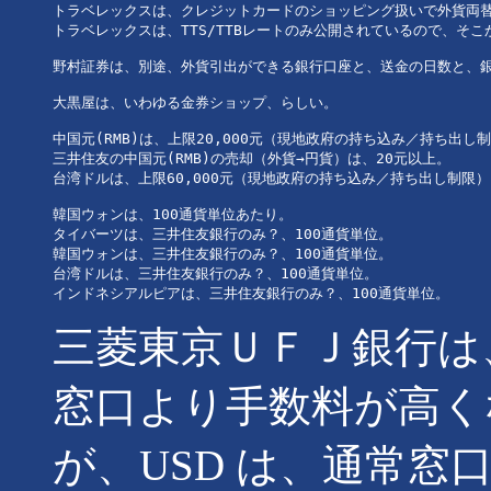
トラベレックスは、クレジットカードのショッピング扱いで外貨両替
トラベレックスは、TTS/TTBレートのみ公開されているので、そこ
野村証券は、別途、外貨引出ができる銀行口座と、送金の日数と、銀
大黒屋は、いわゆる金券ショップ、らしい。

中国元(RMB)は、上限20,000元（現地政府の持ち込み／持ち出し制
三井住友の中国元(RMB)の売却（外貨→円貨）は、20元以上。

台湾ドルは、上限60,000元（現地政府の持ち込み／持ち出し制限）
韓国ウォンは、100通貨単位あたり。

タイバーツは、三井住友銀行のみ？、100通貨単位。

韓国ウォンは、三井住友銀行のみ？、100通貨単位。

台湾ドルは、三井住友銀行のみ？、100通貨単位。

三菱東京ＵＦＪ銀行は
窓口より手数料が高くな
が、USD は、通常