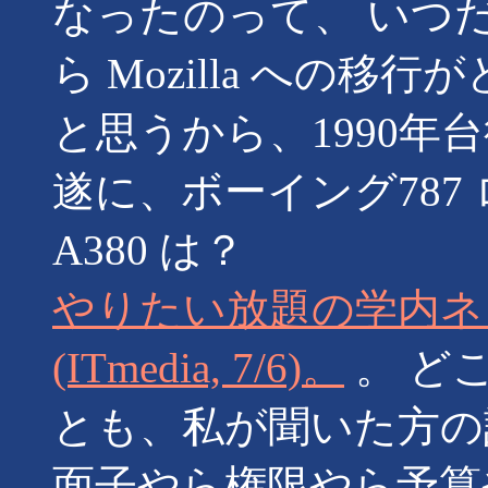
なったのって、 いつだっけ
ら Mozilla への
と思うから、1990年
遂に、ボーイング787
A380 は？
やりたい放題の学内ネ
(ITmedia, 7/6)。
。 ど
とも、私が聞いた方の
面子やら権限やら予算