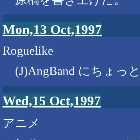
Mon,13 Oct,1997
Roguelike
(J)AngBand にち
Wed,15 Oct,1997
アニメ