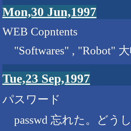
Mon,30 Jun,1997
WEB Copntents
"Softwares" , "Robo
Tue,23 Sep,1997
パスワード
passwd 忘れた。どう