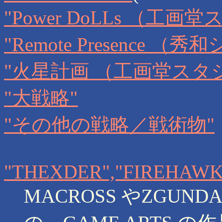
"Power DoLLs （工画
"Remote Presence （
"火星計画 （工画堂スタ
"大戦略"
"その他の戦略／戦術物"
"THEXDER","FIREHAWK
MACROSS やΖGU