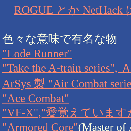
ROGUE とか NetHa
色々な意味で有名な物
"Lode Runner"
"Take the A-train seri
ArSys 製 "Air Combat ser
"Ace Combat"
"VF-X","愛覚えていますか"
"Armored Core"
(Master of