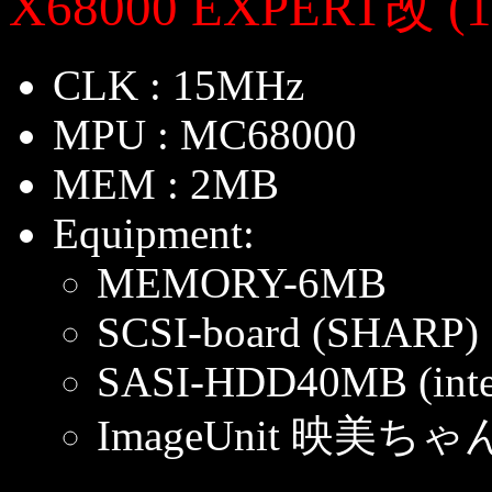
X68000 EXPERT改 (1
CLK : 15MHz
MPU : MC68000
MEM : 2MB
Equipment:
MEMORY-6MB
SCSI-board (SHARP)
SASI-HDD40MB (inte
ImageUnit 映美ちゃん (