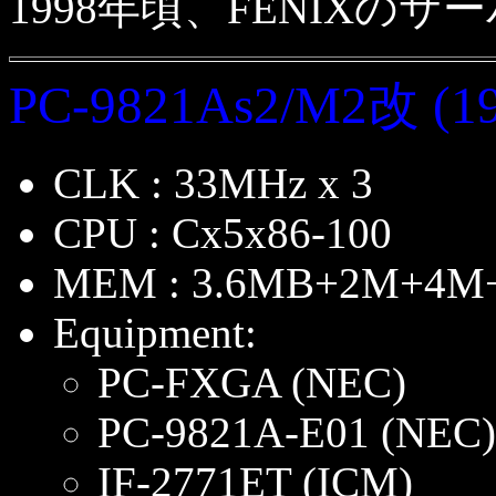
1998年頃、FENIXの
PC-9821As2/M2改 (19
CLK : 33MHz x 3
CPU : Cx5x86-100
MEM : 3.6MB+2M+4M
Equipment:
PC-FXGA (NEC)
PC-9821A-E01 (NEC)
IF-2771ET (ICM)