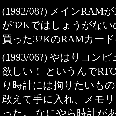
(1992/08?) メインR
が32Kではしょうがないの
買った32KのRAMカー
(1993/06?) やはり
欲しい！ というんでR
り時計には拘りたいもの
敢えて手に入れ、メモリ
った。 なにやら時計が