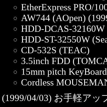
EtherExpress PRO/100
AW744 (AOpen) (1999
HDD-DCAS-32160W 
HDD-ST-32550W (Sea
CD-532S (TEAC)
3.5inch FDD (TOMC
15mm pitch KeyBoar
Cordless MOUSEMAN 
(1999/04/03) お