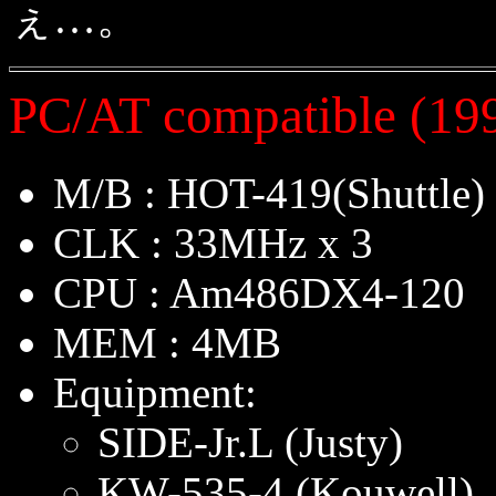
ぇ…。
PC/AT compatible (1
M/B : HOT-419(Shuttle)
CLK : 33MHz x 3
CPU : Am486DX4-120
MEM : 4MB
Equipment:
SIDE-Jr.L (Justy)
KW-535-4 (Kouwell)