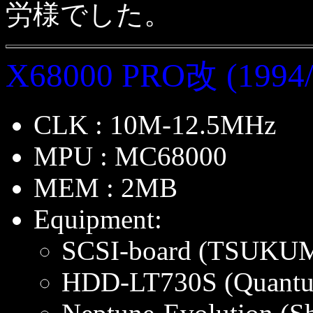
労様でした。
X68000 PRO改 (1994/
CLK : 10M-12.5MHz
MPU : MC68000
MEM : 2MB
Equipment:
SCSI-board (TSUKU
HDD-LT730S (Quant