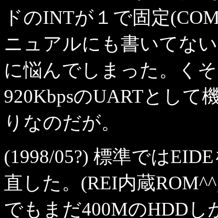
ドのINTが１で固定(C
ニュアルにも書いてない
に悩んでしまった。くそ
920KbpsのUARTと
りなのだが。
(1998/05?) 標準では
直した。(REI内蔵ROM^^;
でもまだ400MのHDD