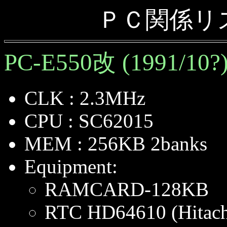
ＰＣ関係リ
PC-E550改 (1991/10?
CLK : 2.3MHz
CPU : SC62015
MEM : 256KB 2banks
Equipment:
RAMCARD-128KB
RTC HD64610 (Hitach