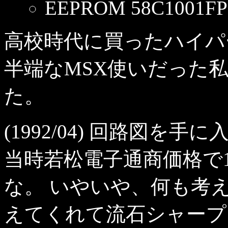
EEPROM 58C1001FP (
高校時代に買ったハイパー
半端なMSX使いだった
た。
(1992/04) 回路図
当時若松電子通商価格で1
な。 いやいや、何も考
えてくれて流石シャープ