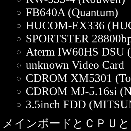
FB640A (Quantum)
HUCOM-EX336 (HU
SPORTSTER 28800bps
Aterm IW60HS DSU 
unknown Video Card
CDROM XM5301 (Tos
CDROM MJ-5.16si (N
3.5inch FDD (MITSU
メインボードとＣＰＵとその