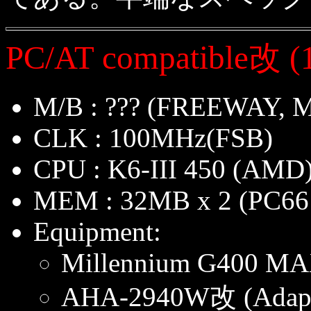
PC/AT compatible改 (
M/B : ??? (FREEWAY, M
CLK : 100MHz(FSB)
CPU : K6-III 450 (AMD)
MEM : 32MB x 2 (PC6
Equipment:
Millennium G400 MA
AHA-2940W改 (Adapt