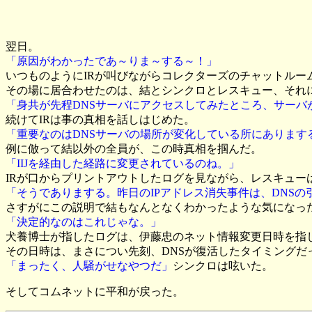
翌日。
「原因がわかったであ～りま～する～！」
いつものようにIRが叫びながらコレクターズのチャットルー
その場に居合わせたのは、結とシンクロとレスキュー、それ
「身共が先程DNSサーバにアクセスしてみたところ、サーバ
続けてIRは事の真相を話しはじめた。
「重要なのはDNSサーバの場所が変化している所にあります
例に倣って結以外の全員が、この時真相を掴んだ。
「IIJを経由した経路に変更されているのね。」
IRが口からプリントアウトしたログを見ながら、レスキュー
「そうでありまする。昨日のIPアドレス消失事件は、DNS
さすがにこの説明で結もなんとなくわかったような気になっ
「決定的なのはこれじゃな。」
犬養博士が指したログは、伊藤忠のネット情報変更日時を指
その日時は、まさについ先刻、DNSが復活したタイミングだ
「まったく、人騒がせなやつだ」
シンクロは呟いた。
そしてコムネットに平和が戻った。