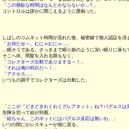
「この無駄な時間はなんとかならないか...？」
コントロルは誰かに聞こえるように愚痴った。
しばしのコムネット時間が流れた後、秘密鍵で個人認証を済
「お待たせ～。むにゃむにゃ…」
…眠そうである。さっきまで眠り姫のように深い眠りに落ち
そこへIR、間髪を入れる隙もなく、
「コレクターズ出動でありまする～！」
「それは俺の科白だ～！」
「アクセス…」
いつもの調子でコレクターズは出動した。
「ここが『どきどきわくわくグレアネット』ね？バグルスは
先陣を切って結が到着。
「結ちゃん、このネットにはバグルス反応は無いわ。」
いつの間にかレスキューが側に居る。