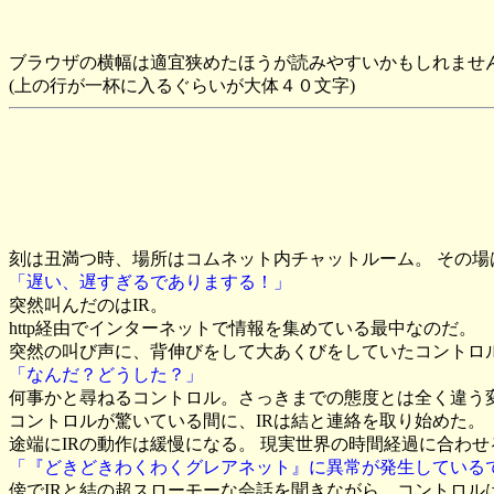
ブラウザの横幅は適宜狭めたほうが読みやすいかもしれませ
(上の行が一杯に入るぐらいが大体４０文字)
刻は丑満つ時、場所はコムネット内チャットルーム。 その
「遅い、遅すぎるでありまする！」
突然叫んだのはIR。
http経由でインターネットで情報を集めている最中なのだ。
突然の叫び声に、背伸びをして大あくびをしていたコントロ
「なんだ？どうした？」
何事かと尋ねるコントロル。さっきまでの態度とは全く違う
コントロルが驚いている間に、IRは結と連絡を取り始めた。
途端にIRの動作は緩慢になる。 現実世界の時間経過に合わせ
「『どきどきわくわくグレアネット』に異常が発生している
傍でIRと結の超スローモーな会話を聞きながら、コントロル