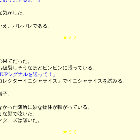
な気がした。
いえ、バレバレである。
★ミミ
の果てだった。
も破裂しそうなほどビンビンに張っている。
UPシグナルを送って！」
コレクターイニシャライズ』でイニシャライズを試みる。
様子。
なかった随所に妙な物体が転がっている。
うな顔で呟いた。
クターズは頷いた。
★ミミ