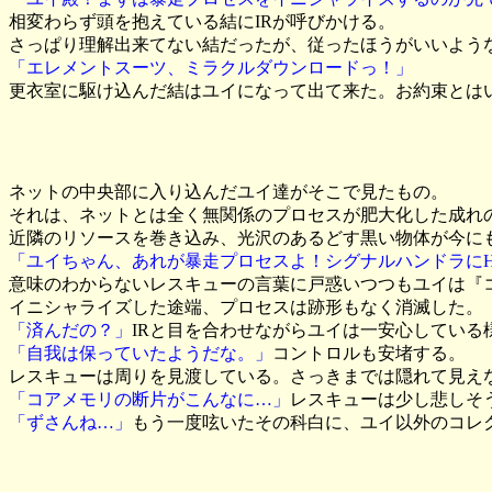
相変わらず頭を抱えている結にIRが呼びかける。
さっぱり理解出来てない結だったが、従ったほうがいいよう
「エレメントスーツ、ミラクルダウンロードっ！」
更衣室に駆け込んだ結はユイになって出て来た。お約束とは
ネットの中央部に入り込んだユイ達がそこで見たもの。
それは、ネットとは全く無関係のプロセスが肥大化した成れ
近隣のリソースを巻き込み、光沢のあるどす黒い物体が今に
「ユイちゃん、あれが暴走プロセスよ！シグナルハンドラにH
意味のわからないレスキューの言葉に戸惑いつつもユイは『
イニシャライズした途端、プロセスは跡形もなく消滅した。
「済んだの？」
IRと目を合わせながらユイは一安心している
「自我は保っていたようだな。」
コントロルも安堵する。
レスキューは周りを見渡している。さっきまでは隠れて見え
「コアメモリの断片がこんなに…」
レスキューは少し悲しそ
「ずさんね…」
もう一度呟いたその科白に、ユイ以外のコレ