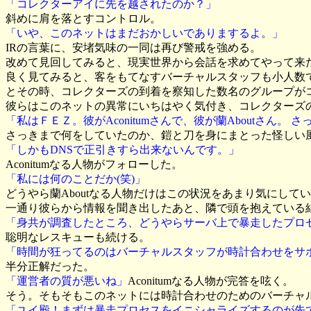
「コレクターアイに先を越されたのか？」
斜めに肩を落とすコントロル。
「いや、このネットはまだおかしいでありまするよ。」
IRの言葉に、安堵気味の一同は再び警戒を強める。
改めて見回してみると、現実世界から会話を求めてやって来
良く見てみると、客をもてなすバーチャルスタッフも小人数
とその時、コレクターズの到着を察知した数名のグループが
彼らはこのネットの異常にいちはやく気付き、コレクターズ
「私はＦＥＺ。彼がAconitumさんで、彼が蘭Aboutさ
さっきまで何をしていたのか、鎧と刀を身にまとった怪しい
「しかもDNSで正引きすら出来ないんです。」
Aconitumなる人物がフォローした。
「私には何のことだか(笑)」
どうやら蘭Aboutなる人物だけはこの状況をあまり気にして
一通り彼らから情報を聞き出したあと、隣で頭を抱えている結
「身共が調査したところ、どうやらサーバ上で暴走したプロセ
聡明なレスキューも続ける。
「時間が狂ってるのはバーチャルスタッフが時計合わせをサ
半分正解だった。
「運営者の質が悪いね」
Aconitumなる人物が完答を呟く。
そう。そもそもこのネットには時計合わせのためのバーチャ
「ユイ殿！まずは暴走プロセスをイニシャライズするのが先