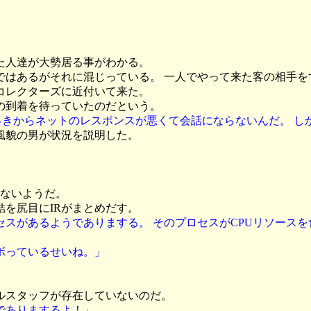
た人達が大勢居る事がわかる。
ではあるがそれに混じっている。 一人でやって来た客の相手を
コレクターズに近付いて来た。
の到着を待っていたのだという。
ん。 さっきからネットのレスポンスが悪くて会話にならないんだ。 
風貌の男が状況を説明した。
いないようだ。
を尻目にIRがまとめだす。
スがあるようでありまする。 そのプロセスがCPUリソース
ボっているせいね。」
ルスタッフが存在していないのだ。
でありまするよ！」