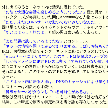
外に出てみると、ネット内は活気に溢れていた。
「お陰で快適な会話を楽しめるようになったよ」
鎧の男がコ
コレクターズが格闘していた間にAconitumなる人物はネ
「ただ、未だにDNSサーバが動いてないみたいなんだ。」
困り果てた彼らは、そろそろネットからヴァーチャルアウト
「あとはよろしく頼むよ」
と鎧の男は言い残して去った。
「まだ問題は残っているようだな」
とコントロル。
「ネットの情報を調べてみるでありまする。しばしお待ちく
IRは、お得意の方法でインターネットに直にアクセスしてい
「whoisサーバによりますと、このネットは伊藤忠グルー
「しかもドメインにIPアドレスは割り当てられていない故、
次々にネットの素性が明らかになっていく。IRは検索を続け
それによると、このネットのアドレスを管理しているDNSサ
なった。
「このネット内に居る人達は、DNSのキャッシュにより辛う
レスキューは相変わらず鋭い。
「幹線かサーバがダウンしている可能性があるな。」
普段は空回りばかりのコントロルもこの時ばかりはと恰好を
結局、この時点で原因を特定出来る者は誰も存在しなかった