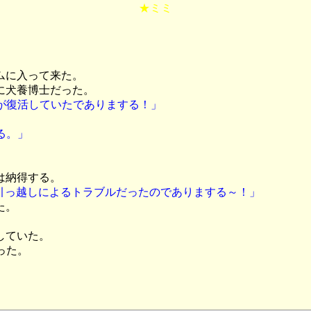
★ミミ
ムに入って来た。
に犬養博士だった。
が復活していたでありまする！」
る。」
は納得する。
の引っ越しによるトラブルだったのでありまする～！」
た。
していた。
った。