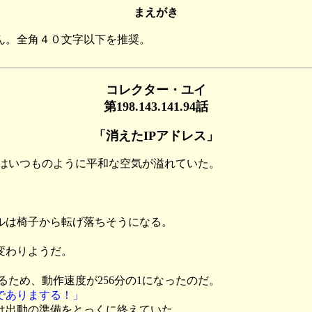
まえがき
ん。全角４０文字以下を推奨。
コレクター・ユイ
第198.143.141.94話
「消えたIPアドレス」
場はいつものように平和な空気が溢れていた。
ルは椅子から転げ落ちそうになる。
変わりようだ。
るため、動作速度が256分の1になったのだ。
でありまする！」
は出動の準備をとっくに終えていた。