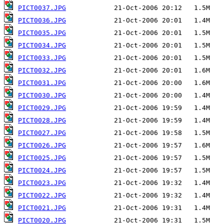
PICT0037.JPG
PICT0036.JPG
PICT0035.JPG
PICT0034.JPG
PICT0033.JPG
PICT0032.JPG
PICT0031.JPG
PICT0030.JPG
PICT0029.JPG
PICT0028.JPG
PICT0027.JPG
PICT0026.JPG
PICT0025.JPG
PICT0024.JPG
PICT0023.JPG
PICT0022.JPG
PICT0021.JPG
PICT0020.JPG